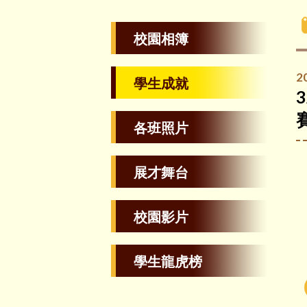
校園相簿
2
學生成就
各班照片
展才舞台
校園影片
學生龍虎榜