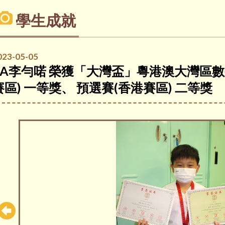
學生成就
023-05-05
3A李勻喏 榮獲「大灣盃」粵港澳大灣區數學
賽區) 一等獎、 預選賽(香港賽區) 二等獎