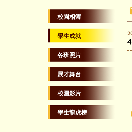
校園相簿
2
學生成就
各班照片
展才舞台
校園影片
學生龍虎榜