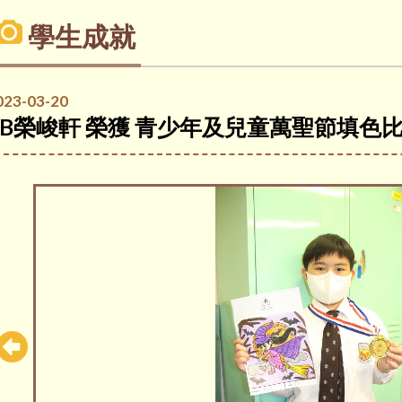
學生成就
023-03-20
4B榮峻軒 榮獲 青少年及兒童萬聖節填色比賽