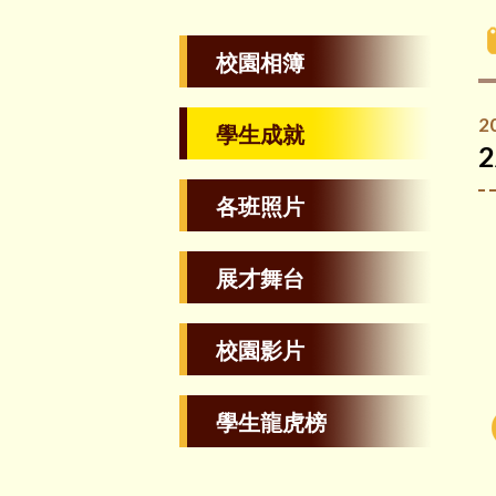
校園相簿
2
學生成就
各班照片
展才舞台
校園影片
學生龍虎榜