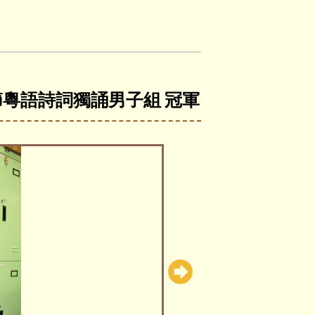
節粵語詩詞獨誦男子組 冠軍