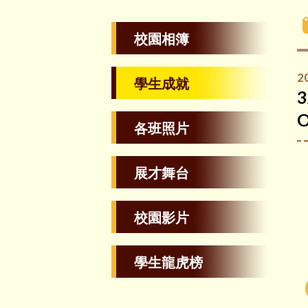
校園相簿
2
學生成就
3
O
各班照片
展才舞台
校園影片
學生龍虎榜