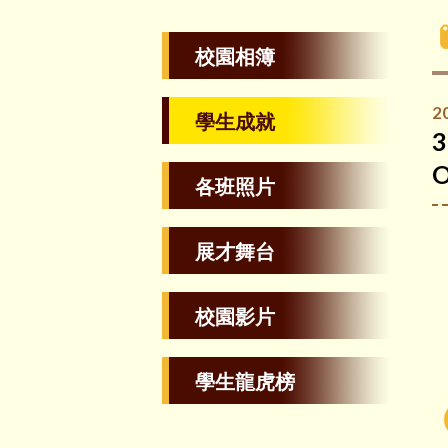
校園相簿
2
學生成就
3
O
各班照片
展才舞台
校園影片
學生龍虎榜