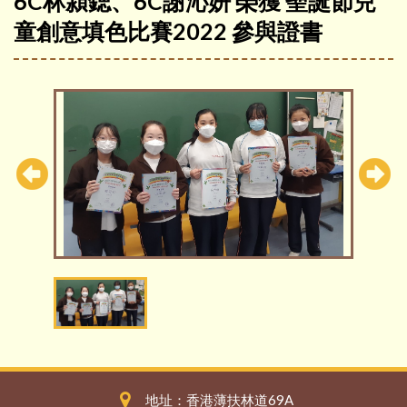
6C林潁鍶、6C謝沁妍 榮獲 聖誕節兒
童創意填色比賽2022 參與證書
地址：香港薄扶林道69A