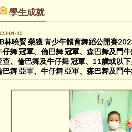
學生成就
023-01-10
3B林曉賢 榮獲 青少年體育舞蹈公開賽20
牛仔舞 冠軍、倫巴舞 冠軍、森巴舞及鬥牛
查查、倫巴舞及牛仔舞 冠軍、11歲或以下
倫巴舞 亞軍、牛仔舞 亞軍、森巴舞及鬥牛