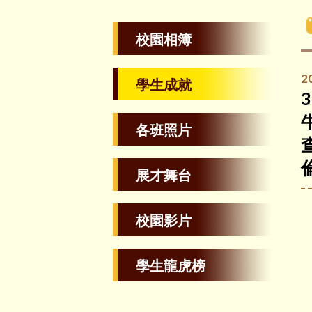
校園相簿
2
學生成就
各班照片
展才舞台
校園影片
學生龍虎榜