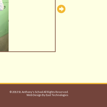
© 2013 St. Anthony's School All Rights Reserved.
Web Design By East Technologies