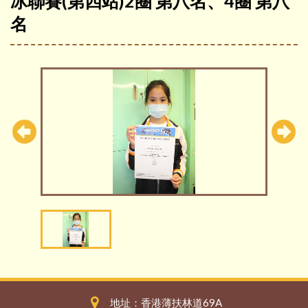
冰聯賽(第四站)2圈 第八名、4圈 第八
名
地址：香港薄扶林道69A