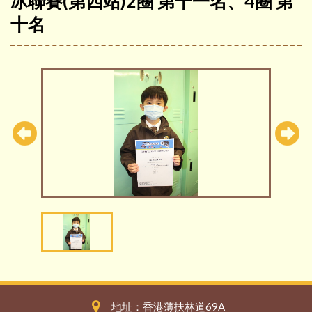
冰聯賽(第四站)2圈 第十一名、4圈 第
十名
地址：香港薄扶林道69A