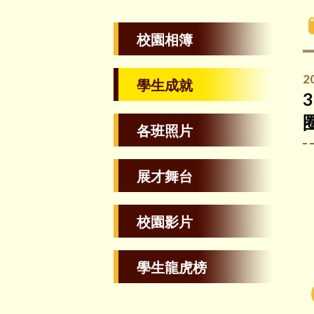
校園相簿
2
學生成就
各班照片
展才舞台
校園影片
學生龍虎榜