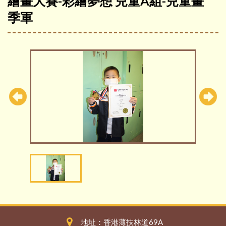
繪畫大賽-彩繪夢想 兒童A組-兒童畫
季軍
地址：香港薄扶林道69A