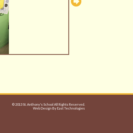
© 2013 St. Anthony's School All Rights Reserved.
Web Design By East Technologies