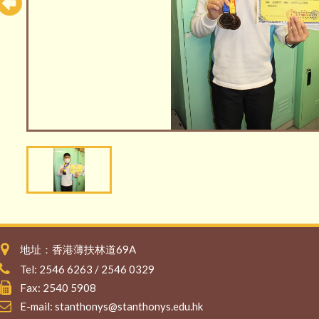
地址：香港薄扶林道69A
Tel: 2546 6263 / 2546 0329
Fax: 2540 5908
E-mail:
stanthonys@stanthonys.edu.hk