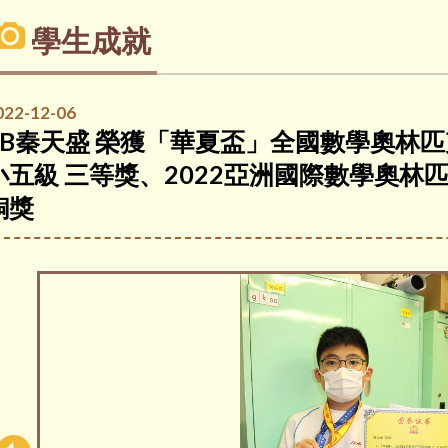
學生成就
022-12-06
6B秦天盛 榮獲「華夏盃」全國數學奧林匹
小五級 三等獎、2022亞洲國際數學奧林匹
銅獎