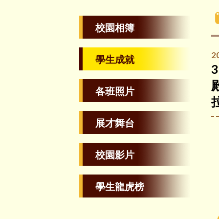
校園相簿
2
學生成就
各班照片
展才舞台
校園影片
學生龍虎榜