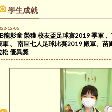
學生成就
022-12-06
3B龍影童 榮獲 校友盃足球賽2019 季軍 
殿軍 、 南區七人足球比賽2019 殿軍、
拉松 優異獎