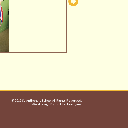
© 2013 St. Anthony's School All Rights Reserved.
Web Design By East Technologies