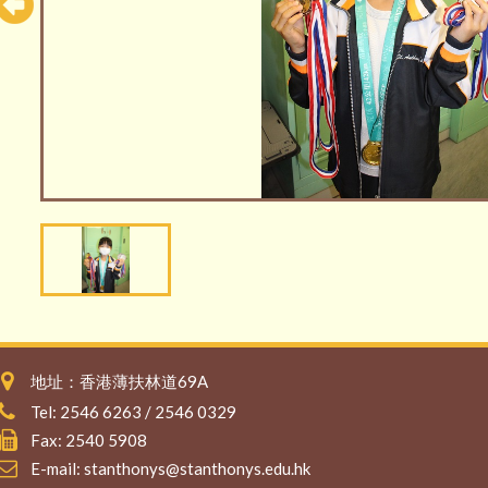
地址：香港薄扶林道69A
Tel: 2546 6263 / 2546 0329
Fax: 2540 5908
E-mail:
stanthonys@stanthonys.edu.hk