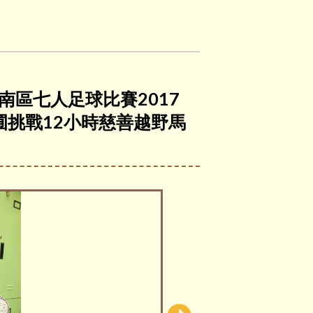
、南區七人足球比賽2017
苗圃挑戰12小時慈善越野馬