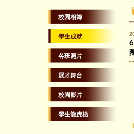
校園相簿
2
學生成就
各班照片
展才舞台
校園影片
學生龍虎榜