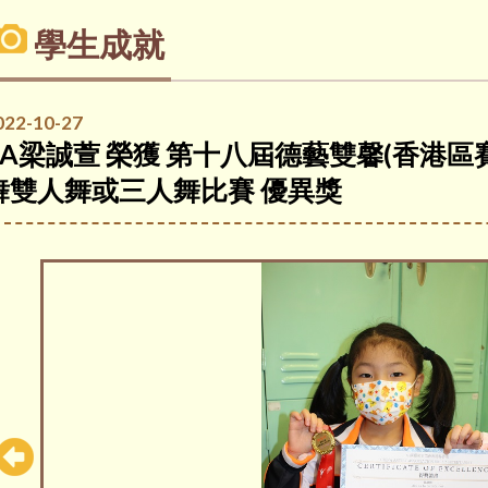
學生成就
022-10-27
2A梁誠萱 榮獲 第十八屆德藝雙馨(香港區賽
舞雙人舞或三人舞比賽 優異獎