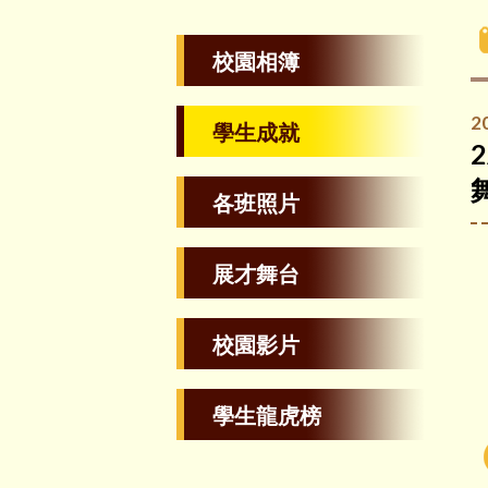
校園相簿
2
學生成就
各班照片
展才舞台
校園影片
學生龍虎榜