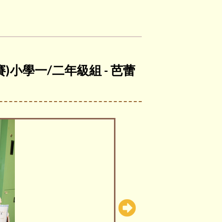
)小學一/二年級組 - 芭蕾