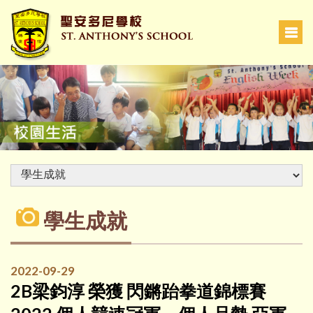
學生成就
2022-09-29
2B梁鈞淳 榮獲 閃鏘跆拳道錦標賽