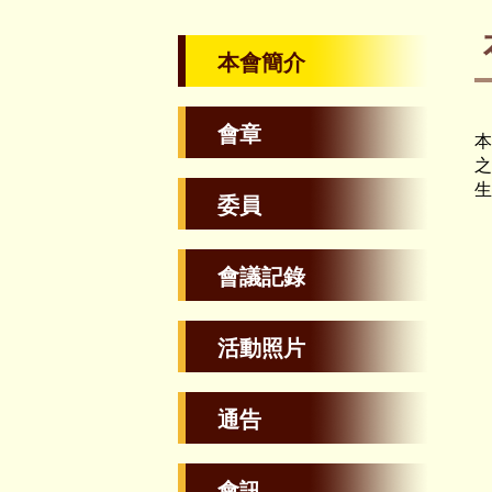
本會簡介
會章
本
之
生
委員
會議記錄
活動照片
通告
會訊