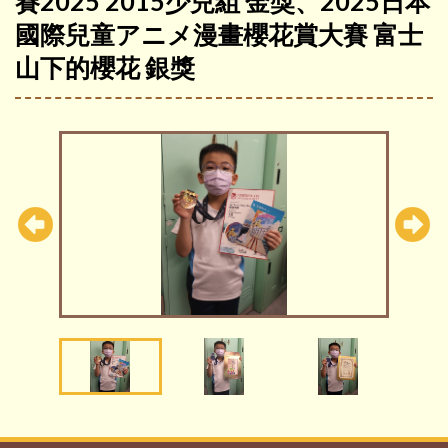
賽2025 2015少兒組 金獎、2025日本
國際兒童アニメ漫畫櫻花賞大賽 富士
山下的櫻花 銀獎