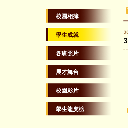
校園相簿
2
學生成就
各班照片
展才舞台
校園影片
學生龍虎榜