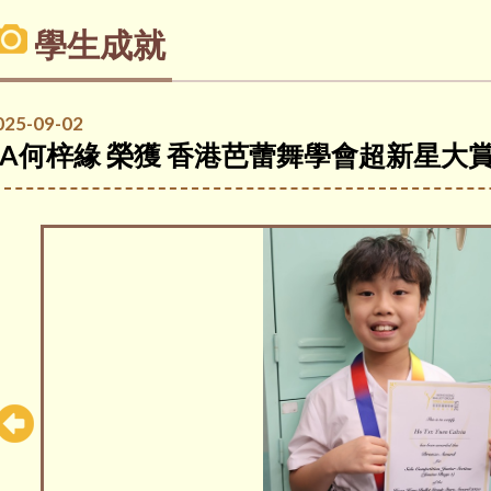
學生成就
025-09-02
3A何梓緣 榮獲 香港芭蕾舞學會超新星大賞2